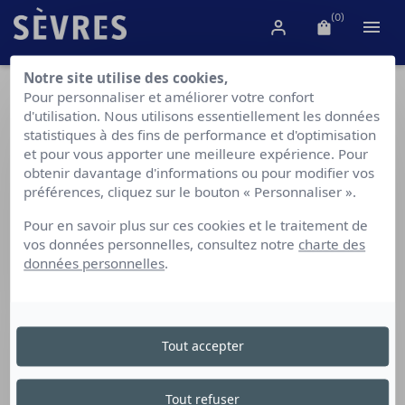
(0)

Notre site utilise des cookies,
Pour personnaliser et améliorer votre confort
d'utilisation. Nous utilisons essentiellement les données
statistiques à des fins de performance et d'optimisation
et pour vous apporter une meilleure expérience. Pour
obtenir davantage d'informations ou pour modifier vos
préférences, cliquez sur le bouton « Personnaliser ».
Pour en savoir plus sur ces cookies et le traitement de
vos données personnelles, consultez notre
charte des
données personnelles
.
Tout accepter
Tout refuser