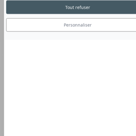
Tout refuser
Personnaliser
Vase de Beaune
biscuit
Alexandre Sandier
600,00 €
Petit vase en porcelaine de forme élancée, à pans
coupés, col allongé et pied hexagonal. Biscuit de